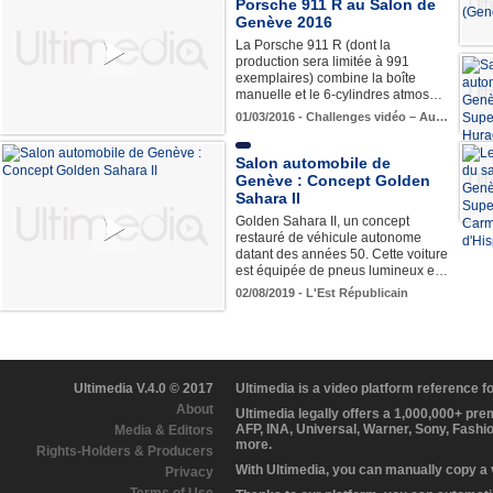
Porsche 911 R au Salon de
Genève 2016
La Porsche 911 R (dont la
production sera limitée à 991
exemplaires) combine la boîte
manuelle et le 6-cylindres atmos…
01/03/2016 - Challenges vidéo – Au…
Salon automobile de
Genève : Concept Golden
Sahara II
Golden Sahara II, un concept
restauré de véhicule autonome
datant des années 50. Cette voiture
est équipée de pneus lumineux e…
02/08/2019 - L'Est Républicain
Ultimedia V.4.0 © 2017
Ultimedia is a video platform reference 
About
Ultimedia legally offers a 1,000,000+ pr
AFP, INA, Universal, Warner, Sony, Fashi
Media & Editors
more.
Rights-Holders & Producers
With Ultimedia, you can manually copy a
Privacy