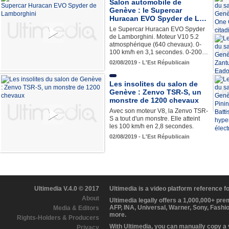
Salon automobile de
Genève : le Supercar
Huracan EVO Spyder de L…
Le Supercar Huracan EVO Spyder
de Lamborghini. Moteur V10 5.2
atmosphérique (640 chevaux). 0-
100 km/h en 3,1 secondes. 0-200…
02/08/2019 - L'Est Républicain
Les insolites du salon de
Genève : Zenvo TSR-S, un
monstre de 1200 chevaux
Avec son moteur V8, la Zenvo TSR-
S a tout d'un monstre. Elle atteint
les 100 km/h en 2,8 secondes.
02/08/2019 - L'Est Républicain
Ultimedia V.4.0 © 2017
Ultimedia is a video platform reference 
About
Ultimedia legally offers a 1,000,000+ pr
AFP, INA, Universal, Warner, Sony, Fashi
Media & Editors
more.
Rights-Holders & Producers
With Ultimedia, you can manually copy a
Privacy