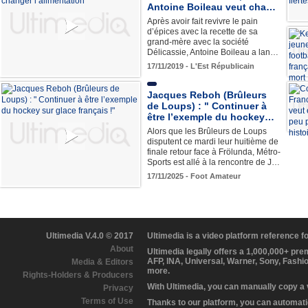
Antoine Boileau veut cha…
Après avoir fait revivre le pain
d’épices avec la recette de sa
grand-mère avec la société
Délicassie, Antoine Boileau a lan…
17/11/2019 - L'Est Républicain
Jacques Reboh (Brûleurs
de Loups) : " Continuer à
être l’exemple du hockey…
Alors que les Brûleurs de Loups
disputent ce mardi leur huitième de
finale retour face à Frölunda, Métro-
Sports est allé à la rencontre de J…
17/11/2025 - Foot Amateur
Ultimedia V.4.0 © 2017
Ultimedia is a video platform reference 
About
Ultimedia legally offers a 1,000,000+ pr
AFP, INA, Universal, Warner, Sony, Fashi
Media & Editors
more.
Rights-Holders & Producers
With Ultimedia, you can manually copy a
Privacy
Terms of Use
Thanks to our platform, you can automatic