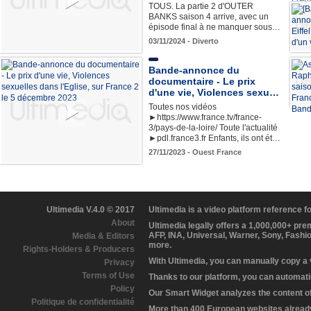
TOUS. La partie 2 d'OUTER
BANKS saison 4 arrive, avec un
épisode final à ne manquer sous…
03/11/2024 - Diverto
Bande-annonce du
documentaire - Le prix
d'une vie, Violences sexu…
Toutes nos vidéos
►https://www.france.tv/france-
3/pays-de-la-loire/ Toute l'actualité
►pdl.france3.fr Enfants, ils ont ét…
27/11/2023 - Ouest France
Ultimedia V.4.0 © 2017
Ultimedia is a video platform reference 
About
Ultimedia legally offers a 1,000,000+ pr
AFP, INA, Universal, Warner, Sony, Fashi
Media & Editors
more.
Rights-Holders & Producers
With Ultimedia, you can manually copy a
Privacy
Terms of Use
Thanks to our platform, you can automatic
Policy
Our Smart Widget analyzes the content of 
Politique de confidentialité
More than 400 European websites already 