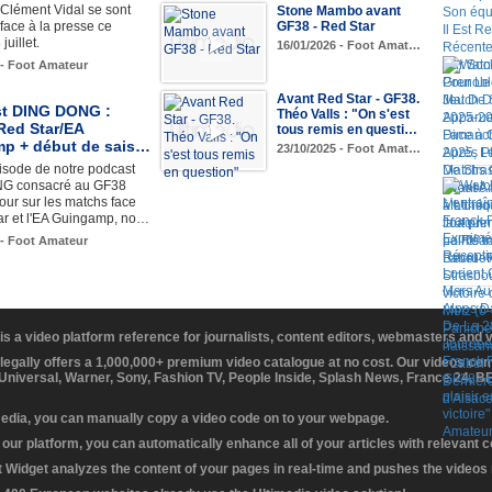
Clément Vidal se sont
Stone Mambo avant
GF38 - Red Star
face à la presse ce
juillet.
16/01/2026 - Foot Amat…
 - Foot Amateur
Avant Red Star - GF38.
t DING DONG :
Théo Valls : "On s'est
Red Star/EA
tous remis en questi…
p + début de sais…
23/10/2025 - Foot Amat…
isode de notre podcast
G consacré au GF38
tour sur les matchs face
ar et l'EA Guingamp, no…
 - Foot Amateur
 is a video platform reference for journalists, content editors, webmasters and
 legally offers a 1,000,000+ premium video catalogue at no cost. Our videos c
 Universal, Warner, Sony, Fashion TV, People Inside, Splash News, France 24, 
media, you can manually copy a video code on to your webpage.
our platform, you can automatically enhance all of your articles with relevant 
Widget analyzes the content of your pages in real-time and pushes the videos r