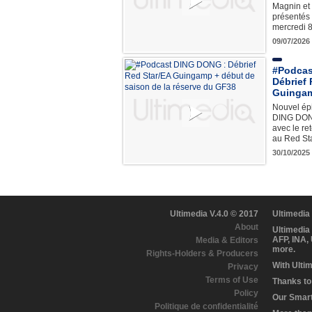
Magnin et 
présentés 
mercredi 8 
09/07/2026
#Podcas
Débrief 
Guingam
Nouvel ép
DING DON
avec le re
au Red St
30/10/2025
Ultimedia V.4.0 © 2017
Ultimedia
About
Ultimedia
AFP, INA,
Media & Editors
more.
Rights-Holders & Producers
With Ulti
Privacy
Terms of Use
Thanks to 
Policy
Our Smart 
Politique de confidentialité