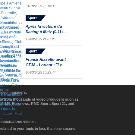
31/10/2025 15:18:36
Sport
Après la victoire du
Racing à Metz (0-1) :...
17/08/2025 21:07:25
Sport
Franck Rizzetto avant
GF38 - Lorient : "Le...
28/03/2025 15:25:44
 video managers.
ome from thousands of video producers such as
BFM, M6, Euronews, RMC Sport, Sport 21, and
contextualized videos.
elated to your topic in less than one second.