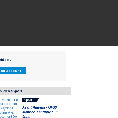
ideo :
 an account
 videosSport
Sport
Avant Amiens - GF38.
Matthéo Xantippe : "Il
faut...