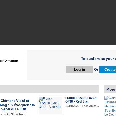
To customise your v
oot Amateur
Log in
Or
Create
More
Franck Rizzetto avant
 Clément Vidal et
GF38 - Red Star
Magnin évoquent la
16/01/2026 - Foot Amat…
à venir du GF38
rs du GF38 Yohann